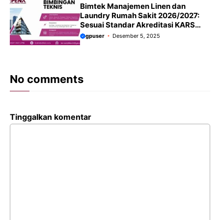
Bimtek Manajemen Linen dan
Laundry Rumah Sakit 2026/2027:
Sesuai Standar Akreditasi KARS
Terbaru
gpuser
Desember 5, 2025
No comments
Tinggalkan komentar
Komentar