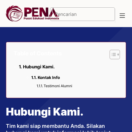
Langsung
ke
Cari
isi
Table of Contents
Hubungi Kami.
Kontak Info
Testimoni Alumni
Hubungi Kami.
Tim kami siap membantu Anda. Silakan