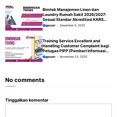
Bimtek Manajemen Linen dan
Laundry Rumah Sakit 2026/2027:
Sesuai Standar Akreditasi KARS
Terbaru
gpuser
Desember 5, 2025
Training Service Excellent and
Handling Customer Complaint bagi
Petugas PIPP (Pemberi Informasi
dan Penanganan Pengaduan)
gpuser
November 23, 2025
Rumah Sakit: Panduan Terbaru
2025/2026
No comments
Tinggalkan komentar
Komentar