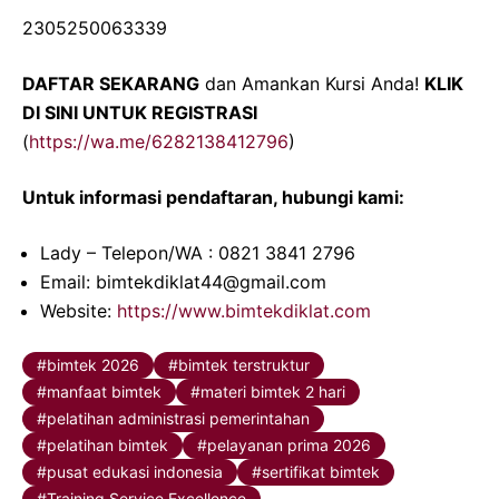
2305250063339
DAFTAR SEKARANG
dan Amankan Kursi Anda!
KLIK
DI SINI UNTUK REGISTRASI
(
https://wa.me/6282138412796
)
Untuk informasi pendaftaran, hubungi kami:
Lady – Telepon/WA : 0821 3841 2796
Email: bimtekdiklat44@gmail.com
Website:
https://www.bimtekdiklat.com
bimtek 2026
bimtek terstruktur
manfaat bimtek
materi bimtek 2 hari
pelatihan administrasi pemerintahan
pelatihan bimtek
pelayanan prima 2026
pusat edukasi indonesia
sertifikat bimtek
Training Service Excellence