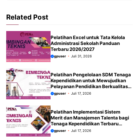
Related Post
Pelatihan Excel untuk Tata Kelola
Administrasi Sekolah Panduan
Terbaru 2026/2027
gpuser
Juli 31, 2026
Pelatihan Pengelolaan SDM Tenaga
Kependidikan untuk Mewujudkan
Pelayanan Pendidikan Berkualitas
Terbaru 2026-2027
gpuser
Juli 17, 2026
Pelatihan Implementasi Sistem
Merit dan Manajemen Talenta bagi
Tenaga Kependidikan Terbaru
2026-2027
gpuser
Juli 17, 2026