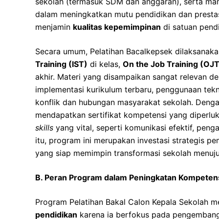
sekolah (termasuk SDM dan anggaran), serta mam
dalam meningkatkan mutu pendidikan dan prestasi p
menjamin
kualitas kepemimpinan
di satuan pendi
Secara umum, Pelatihan Bacalkepsek dilaksanakan
Training (IST)
di kelas,
On the Job Training (OJT
akhir. Materi yang disampaikan sangat relevan de
implementasi kurikulum terbaru, penggunaan tekn
konflik dan hubungan masyarakat sekolah. Dengan
mendapatkan sertifikat kompetensi yang diperl
skills
yang vital, seperti komunikasi efektif, peng
itu, program ini merupakan investasi strategis 
yang siap memimpin transformasi sekolah menuj
B. Peran Program dalam Peningkatan Kompeten
Program Pelatihan Bakal Calon Kepala Sekolah 
pendidikan
karena ia berfokus pada pengemba