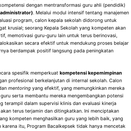
 kompetensi dengan mentransformasi guru ahli (pendidik)
(administrator)
. Melalui modul intensif tentang manajemen
aluasi program, calon kepala sekolah didorong untuk
ngat krusial; seorang Kepala Sekolah yang kompeten akan
f, memotivasi guru-guru lain untuk terus berinovasi,
lokasikan secara efektif untuk mendukung proses belajar
irnya berdampak positif langsung pada peningkatan
 secara spesifik memperkuat
kompetensi kepemimpinan
 profesional berkelanjutan di internal sekolah. Calon
dan
mentoring
yang efektif, yang memungkinkan mereka
an guru serta membantu mereka mengembangkan potensi
erampil dalam supervisi klinis dan evaluasi kinerja
s akan terus terjamin dan ditingkatkan. Ini menciptakan
yang kompeten menghasilkan guru yang lebih baik, yang
h karena itu, Program Bacalkepsek tidak hanya mencetak