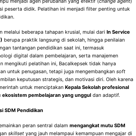
pu menjadi agen perubahan yang efektif (
change agent
)
eserta didik. Pelatihan ini menjadi filter penting untuk
dikan.
 melalui beberapa tahapan krusial, mulai dari
In Service
)
berupa praktik langsung di sekolah, hingga penilaian
ngan tantangan pendidikan saat ini, termasuk
ologi digital dalam pembelajaran, serta manajemen
 mengikuti pelatihan ini, Bacalkepsek tidak hanya
ukan untuk penugasan, tetapi juga mengembangkan
soft
ambilan keputusan strategis, dan motivasi diri. Oleh karena
pemerintah untuk menciptakan
Kepala Sekolah profesional
u
ekosistem pembelajaran yang unggul
dan adaptif.
si SDM Pendidikan
memainkan peran sentral dalam
mengangkat mutu SDM
ngan
skillset
yang jauh melampaui kemampuan mengajar di