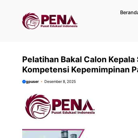
Langsung
ke
Berand
isi
Pelatihan Bakal Calon Kepal
Kompetensi Kepemimpinan P
gpuser
Desember 8, 2025