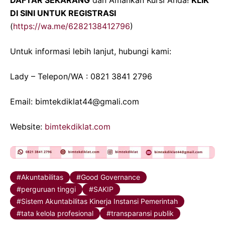
DI SINI UNTUK REGISTRASI
(
https://wa.me/6282138412796
)
Untuk informasi lebih lanjut, hubungi kami:
Lady – Telepon/WA : 0821 3841 2796
Email: bimtekdiklat44@gmali.com
Website:
bimtekdiklat.com
Akuntabilitas
Good Governance
perguruan tinggi
SAKIP
Sistem Akuntabilitas Kinerja Instansi Pemerintah
tata kelola profesional
transparansi publik