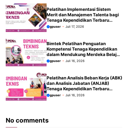
Pelatihan Implementasi Sistem
Merit dan Manajemen Talenta bagi
Tenaga Kependidikan Terbaru
2026-2027
gpuser
Juli 17, 2026
Bimtek Pelatihan Penguatan
Kompetensi Tenaga Kependidikan
dalam Mendukung Merdeka Belajar
Terbaru 2026-2027
gpuser
Juli 16, 2026
Pelatihan Analisis Beban Kerja (ABK)
dan Analisis Jabatan (ANJAB)
Tenaga Kependidikan Terbaru
2026-2027
gpuser
Juli 16, 2026
No comments