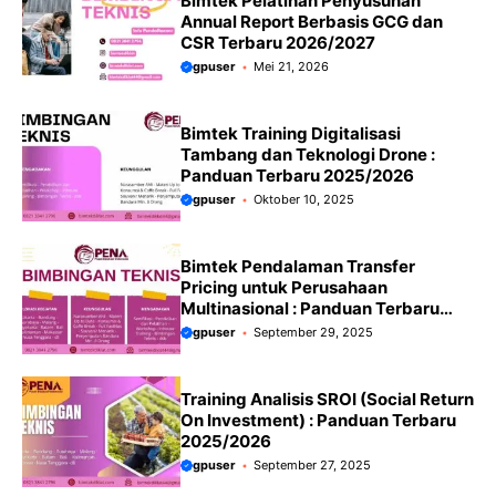
Bimtek Pelatihan Penyusunan
Annual Report Berbasis GCG dan
CSR Terbaru 2026/2027
gpuser
Mei 21, 2026
Bimtek Training Digitalisasi
Tambang dan Teknologi Drone :
Panduan Terbaru 2025/2026
gpuser
Oktober 10, 2025
Bimtek Pendalaman Transfer
Pricing untuk Perusahaan
Multinasional : Panduan Terbaru
2025/2026
gpuser
September 29, 2025
Training Analisis SROI (Social Return
On Investment) : Panduan Terbaru
2025/2026
gpuser
September 27, 2025