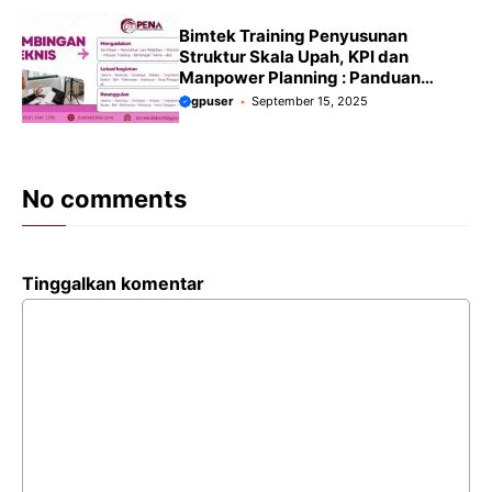
Bimtek Training Penyusunan
Struktur Skala Upah, KPI dan
Manpower Planning : Panduan
Terbaru 2025/2026
gpuser
September 15, 2025
No comments
Tinggalkan komentar
Komentar