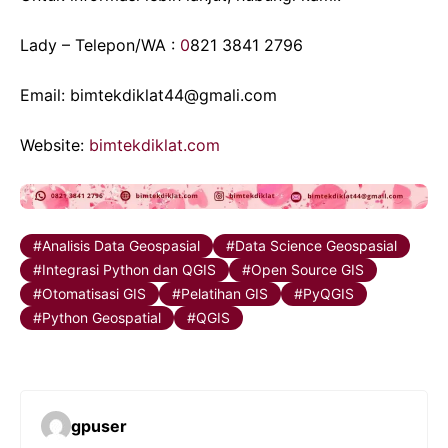
Lady – Telepon/WA :
0
821 3841 2796
Email: bimtekdiklat44@gmali.com
Website:
bimtekdiklat.com
Analisis Data Geospasial
Data Science Geospasial
Integrasi Python dan QGIS
Open Source GIS
Otomatisasi GIS
Pelatihan GIS
PyQGIS
Python Geospatial
QGIS
gpuser