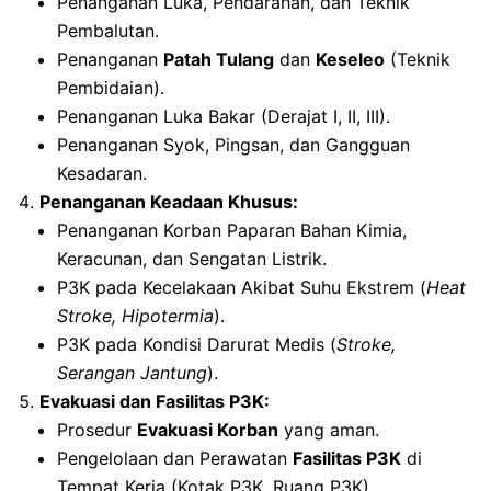
Penanganan Luka, Pendarahan, dan Teknik
Pembalutan.
Penanganan
Patah Tulang
dan
Keseleo
(Teknik
Pembidaian).
Penanganan Luka Bakar (Derajat I, II, III).
Penanganan Syok, Pingsan, dan Gangguan
Kesadaran.
Penanganan Keadaan Khusus:
Penanganan Korban Paparan Bahan Kimia,
Keracunan, dan Sengatan Listrik.
P3K pada Kecelakaan Akibat Suhu Ekstrem (
Heat
Stroke, Hipotermia
).
P3K pada Kondisi Darurat Medis (
Stroke,
Serangan Jantung
).
Evakuasi dan Fasilitas P3K:
Prosedur
Evakuasi Korban
yang aman.
Pengelolaan dan Perawatan
Fasilitas P3K
di
Tempat Kerja (Kotak P3K, Ruang P3K).