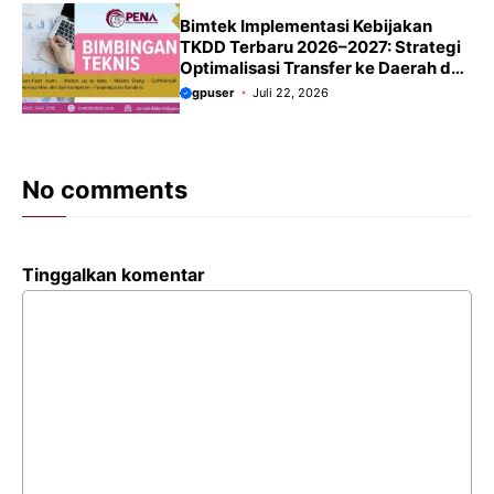
Bimtek Implementasi Kebijakan
TKDD Terbaru 2026–2027: Strategi
Optimalisasi Transfer ke Daerah dan
Tata Kelola Keuangan Daerah
gpuser
Juli 22, 2026
No comments
Tinggalkan komentar
Komentar