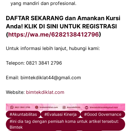
yang mandiri dan profesional.
DAFTAR SEKARANG dan Amankan Kursi
Anda! KLIK DI SINI UNTUK REGISTRASI
(
https://wa.me/6282138412796
)
Untuk informasi lebih lanjut, hubungi kami:
Telepon: 0821 3841 2796
Email: bimtekdiklat44@gmali.com
Website:
bimtekdiklat.com
Akuntabilitas
Evaluasi Kinerja
Good Governance
ini dia tag dengan pemisah koma untuk artikel tersebut:
Bimtek