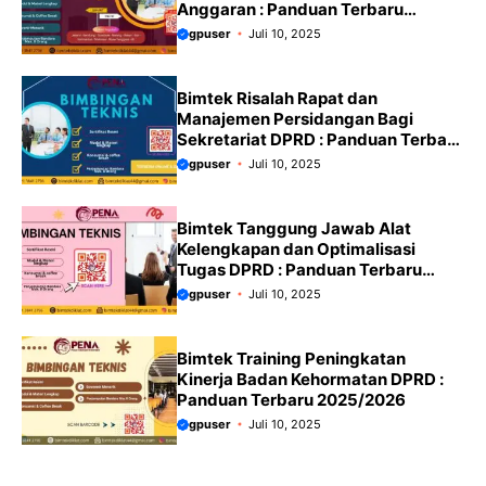
Anggaran : Panduan Terbaru
2025/2026
gpuser
Juli 10, 2025
Bimtek Risalah Rapat dan
Manajemen Persidangan Bagi
Sekretariat DPRD : Panduan Terbaru
2025/2026
gpuser
Juli 10, 2025
Bimtek Tanggung Jawab Alat
Kelengkapan dan Optimalisasi
Tugas DPRD : Panduan Terbaru
2025/2026
gpuser
Juli 10, 2025
Bimtek Training Peningkatan
Kinerja Badan Kehormatan DPRD :
Panduan Terbaru 2025/2026
gpuser
Juli 10, 2025