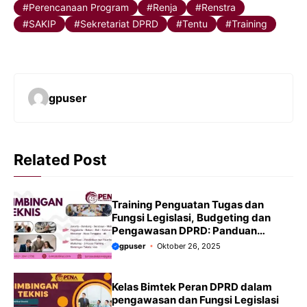
Perencanaan Program
Renja
Renstra
SAKIP
Sekretariat DPRD
Tentu
Training
gpuser
Related Post
Training Penguatan Tugas dan
Fungsi Legislasi, Budgeting dan
Pengawasan DPRD: Panduan
Terbaru 2025/2026
gpuser
Oktober 26, 2025
Kelas Bimtek Peran DPRD dalam
pengawasan dan Fungsi Legislasi