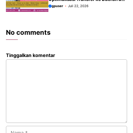
Tata Kelola Keuangan Daerah
gpuser
Juli 22, 2026
No comments
Tinggalkan komentar
Komentar
Nama