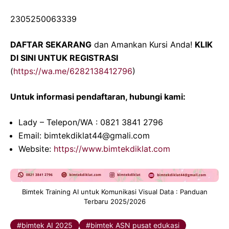
2305250063339
DAFTAR SEKARANG
dan Amankan Kursi Anda!
KLIK
DI SINI UNTUK REGISTRASI
(
https://wa.me/6282138412796
)
Untuk informasi pendaftaran, hubungi kami:
Lady – Telepon/WA : 0821 3841 2796
Email: bimtekdiklat44@gmali.com
Website:
https://www.bimtekdiklat.com
Bimtek Training AI untuk Komunikasi Visual Data : Panduan
Terbaru 2025/2026
bimtek AI 2025
bimtek ASN pusat edukasi