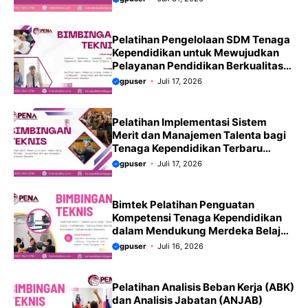
Pelatihan Pengelolaan SDM Tenaga
Kependidikan untuk Mewujudkan
Pelayanan Pendidikan Berkualitas
Terbaru 2026-2027
gpuser
Juli 17, 2026
Pelatihan Implementasi Sistem
Merit dan Manajemen Talenta bagi
Tenaga Kependidikan Terbaru
2026-2027
gpuser
Juli 17, 2026
Bimtek Pelatihan Penguatan
Kompetensi Tenaga Kependidikan
dalam Mendukung Merdeka Belajar
Terbaru 2026-2027
gpuser
Juli 16, 2026
Pelatihan Analisis Beban Kerja (ABK)
dan Analisis Jabatan (ANJAB)