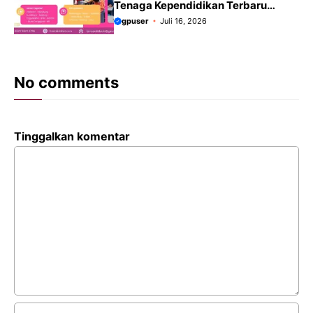
Tenaga Kependidikan Terbaru
2026-2027
gpuser
Juli 16, 2026
No comments
Tinggalkan komentar
Komentar
Nama