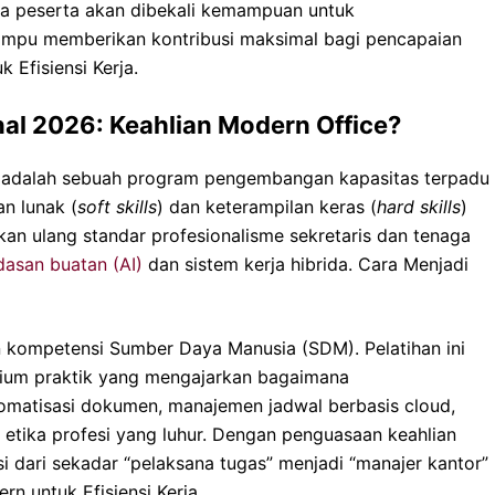
ara peserta akan dibekali kemampuan untuk
ampu memberikan kontribusi maksimal bagi pencapaian
 Efisiensi Kerja.
nal 2026: Keahlian Modern Office?
adalah sebuah program pengembangan kapasitas terpadu
n lunak (
soft skills
) dan keterampilan keras (
hard skills
)
ikan ulang standar profesionalisme sekretaris dan tenaga
dasan buatan (AI)
dan sistem kerja hibrida. Cara Menjadi
n kompetensi Sumber Daya Manusia (SDM). Pelatihan ini
orium praktik yang mengajarkan bagaimana
tomatisasi dokumen, manajemen jadwal berbasis cloud,
 etika profesi yang luhur. Dengan penguasaan keahlian
si dari sekadar “pelaksana tugas” menjadi “manajer kantor”
n untuk Efisiensi Kerja.