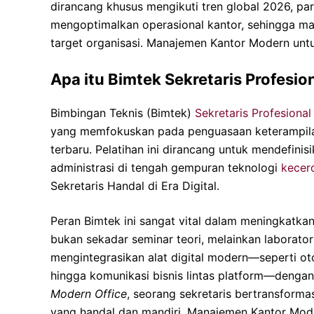
dirancang khusus mengikuti tren global 2026, p
mengoptimalkan operasional kantor, sehingga m
target organisasi. Manajemen Kantor Modern untuk
Apa itu Bimtek Sekretaris Profesio
Bimbingan Teknis (Bimtek)
Sekretaris Profesional
yang memfokuskan pada penguasaan keterampila
terbaru. Pelatihan ini dirancang untuk mendefinis
administrasi di tengah gempuran teknologi
kecer
Sekretaris Handal di Era Digital.
Peran Bimtek ini sangat vital dalam meningkatka
bukan sekadar seminar teori, melainkan laborat
mengintegrasikan alat digital modern—seperti o
hingga komunikasi bisnis lintas platform—dengan
Modern Office
, seorang sekretaris bertransforma
yang handal dan mandiri. Manajemen Kantor Moder