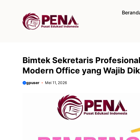
Langsung
ke
Berand
isi
Bimtek Sekretaris Profesiona
Modern Office yang Wajib Di
gpuser
Mei 11, 2026