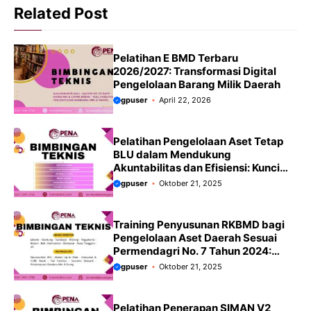
Related Post
Pelatihan E BMD Terbaru
2026/2027: Transformasi Digital
Pengelolaan Barang Milik Daerah
gpuser
April 22, 2026
Pelatihan Pengelolaan Aset Tetap
BLU dalam Mendukung
Akuntabilitas dan Efisiensi: Kunci
Optimalisasi Layanan Publik
gpuser
Oktober 21, 2025
Terbaru 2025/2026
Training Penyusunan RKBMD bagi
Pengelolaan Aset Daerah Sesuai
Permendagri No. 7 Tahun 2024:
Kunci Kepatuhan dan Optimalisasi
gpuser
Oktober 21, 2025
Aset Daerah Terbaru 2025/2026
Pelatihan Penerapan SIMAN V2