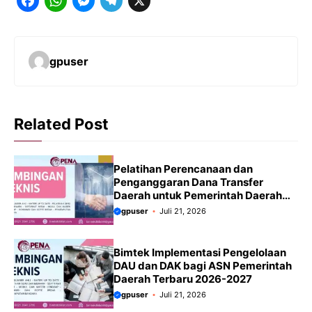
F
W
M
T
X
a
h
e
e
c
a
s
l
gpuser
e
t
s
e
b
s
e
g
o
A
n
r
Related Post
o
p
g
a
k
p
e
m
Pelatihan Perencanaan dan
r
Penganggaran Dana Transfer
Daerah untuk Pemerintah Daerah
Terbaru 2026-2027
gpuser
Juli 21, 2026
Bimtek Implementasi Pengelolaan
DAU dan DAK bagi ASN Pemerintah
Daerah Terbaru 2026-2027
gpuser
Juli 21, 2026