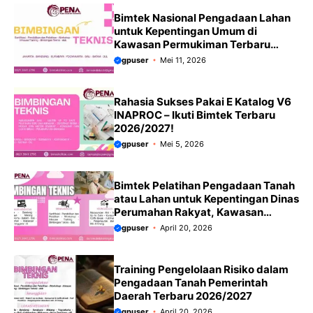
Bimtek Nasional Pengadaan Lahan
untuk Kepentingan Umum di
Kawasan Permukiman Terbaru
tahun 2026/2027 menekankan
gpuser
Mei 11, 2026
update PP No. 39 Tahun 2023 yang
merevisi aturan pengadaan tanah
dari PP 19/2021.
Rahasia Sukses Pakai E Katalog V6
INAPROC – Ikuti Bimtek Terbaru
2026/2027!
gpuser
Mei 5, 2026
Bimtek Pelatihan Pengadaan Tanah
atau Lahan untuk Kepentingan Dinas
Perumahan Rakyat, Kawasan
Permukiman dan Pertanahan
gpuser
April 20, 2026
Terbaru 2026/2027
Training Pengelolaan Risiko dalam
Pengadaan Tanah Pemerintah
Daerah Terbaru 2026/2027
gpuser
April 20, 2026