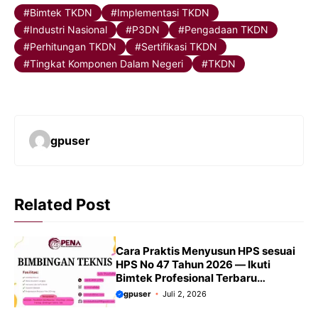
Bimtek TKDN
Implementasi TKDN
Industri Nasional
P3DN
Pengadaan TKDN
Perhitungan TKDN
Sertifikasi TKDN
Tingkat Komponen Dalam Negeri
TKDN
gpuser
Related Post
Cara Praktis Menyusun HPS sesuai
HPS No 47 Tahun 2026 — Ikuti
Bimtek Profesional Terbaru
2026/2027
gpuser
Juli 2, 2026