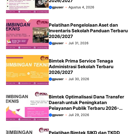
2026/2027
gpuser
Agustus 4, 2026
Pelatihan Pengelolaan Aset dan
Inventaris Sekolah Panduan Terbaru
2026/2027
gpuser
Juli 31, 2026
Bimtek Prima Service Tenaga
Administrasi Sekolah Terbaru
2026/2027
gpuser
Juli 30, 2026
Bimtek Optimalisasi Dana Transfer
Daerah untuk Peningkatan
Pelayanan Publik Terbaru 2026-
2027: Strategi Efektif Mewujudkan
gpuser
Juli 29, 2026
Tata Kelola Keuangan Daerah yang
Akuntabel
Pelatihan Bimtek SIKD dan TKDD