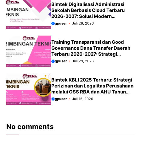
Bimtek Digitalisasi Administrasi
Sekolah Berbasis Cloud Terbaru
2026-2027: Solusi Modern
Meningkatkan Efisiensi dan Tata
gpuser
Juli 29, 2026
Kelola Sekolah
Training Transparansi dan Good
Governance Dana Transfer Daerah
Terbaru 2026-2027: Strategi
Mewujudkan Tata Kelola yang
gpuser
Juli 29, 2026
Akuntabel dan Transparan
Bimtek KBLI 2025 Terbaru: Strategi
Perizinan dan Legalitas Perusahaan
melalui OSS RBA dan AHU Tahun
2026 Panduan Terbaru
gpuser
Juli 15, 2026
No comments