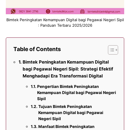
Bimtek Peningkatan Kemampuan Digital bagi Pegawai Negeri Sipil
: Panduan Terbaru 2025/2026
Table of Contents
Bimtek Peningkatan Kemampuan Digital
bagi Pegawai Negeri Sipil: Strategi Efektif
Menghadapi Era Transformasi Digital
Pengertian Bimtek Peningkatan
Kemampuan Digital bagi Pegawai Negeri
Sipil
Tujuan Bimtek Peningkatan
Kemampuan Digital bagi Pegawai
Negeri Sipil
Manfaat Bimtek Peningkatan