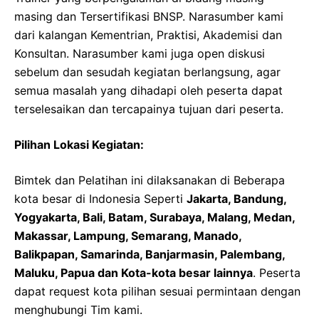
masing dan Tersertifikasi BNSP. Narasumber kami
dari kalangan Kementrian, Praktisi, Akademisi dan
Konsultan. Narasumber kami juga open diskusi
sebelum dan sesudah kegiatan berlangsung, agar
semua masalah yang dihadapi oleh peserta dapat
terselesaikan dan tercapainya tujuan dari peserta.
Pilihan Lokasi Kegiatan:
Bimtek dan Pelatihan ini dilaksanakan di Beberapa
kota besar di Indonesia Seperti
Jakarta, Bandung,
Yogyakarta, Bali, Batam, Surabaya, Malang, Medan,
Makassar, Lampung, Semarang, Manado,
Balikpapan, Samarinda, Banjarmasin, Palembang,
Maluku, Papua dan Kota-kota besar lainnya
. Peserta
dapat request kota pilihan sesuai permintaan dengan
menghubungi Tim kami.