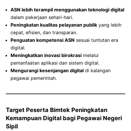
ASN lebih terampil menggunakan teknologi digital
dalam pekerjaan sehari-hari.
Peningkatan kualitas pelayanan publik
yang lebih
cepat, efisien, dan transparan.
Penguatan kompetensi ASN
sesuai tuntutan era
digital.
Meningkatkan inovasi birokrasi
melalui
pemanfaatan aplikasi dan sistem digital.
Mengurangi kesenjangan digital
di kalangan
pegawai pemerintah.
Target Peserta Bimtek Peningkatan
Kemampuan Digital bagi Pegawai Negeri
Sipil