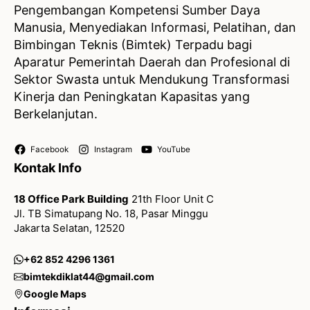
Pengembangan Kompetensi Sumber Daya
Manusia, Menyediakan Informasi, Pelatihan, dan
Bimbingan Teknis (Bimtek) Terpadu bagi
Aparatur Pemerintah Daerah dan Profesional di
Sektor Swasta untuk Mendukung Transformasi
Kinerja dan Peningkatan Kapasitas yang
Berkelanjutan.
Facebook
Instagram
YouTube
Kontak Info
18 Office Park Building
21th Floor Unit C
Jl. TB Simatupang No. 18, Pasar Minggu
Jakarta Selatan, 12520
+62 852 4296 1361
bimtekdiklat44@gmail.com
Google Maps