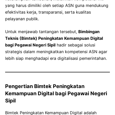
yang harus dimiliki oleh setiap ASN guna mendukung
efektivitas kerja, transparansi, serta kualitas
pelayanan publik.
Untuk menjawab tantangan tersebut,
Bimbingan
Teknis (Bimtek) Peningkatan Kemampuan Digital
bagi Pegawai Negeri Sipil
hadir sebagai solusi
strategis dalam meningkatkan kompetensi ASN agar
lebih siap menghadapi era digitalisasi pemerintahan.
Pengertian Bimtek Peningkatan
Kemampuan Digital bagi Pegawai Negeri
Sipil
Bimtek Peningkatan Kemampuan Digital adalah