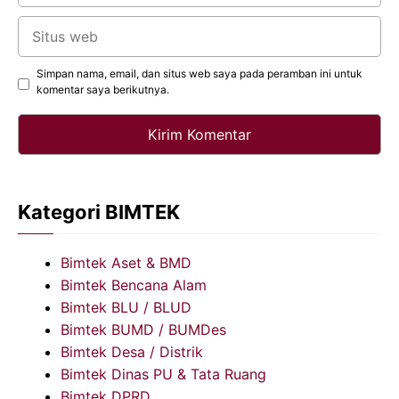
Situs
web
Simpan nama, email, dan situs web saya pada peramban ini untuk
komentar saya berikutnya.
Kategori BIMTEK
Bimtek Aset & BMD
Bimtek Bencana Alam
Bimtek BLU / BLUD
Bimtek BUMD / BUMDes
Bimtek Desa / Distrik
Bimtek Dinas PU & Tata Ruang
Bimtek DPRD