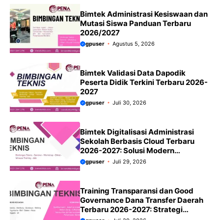
Bimtek Administrasi Kesiswaan dan
Mutasi Siswa Panduan Terbaru
2026/2027
gpuser
Agustus 5, 2026
Bimtek Validasi Data Dapodik
Peserta Didik Terkini Terbaru 2026-
2027
gpuser
Juli 30, 2026
Bimtek Digitalisasi Administrasi
Sekolah Berbasis Cloud Terbaru
2026-2027: Solusi Modern
Meningkatkan Efisiensi dan Tata
gpuser
Juli 29, 2026
Kelola Sekolah
Training Transparansi dan Good
Governance Dana Transfer Daerah
Terbaru 2026-2027: Strategi
Mewujudkan Tata Kelola yang