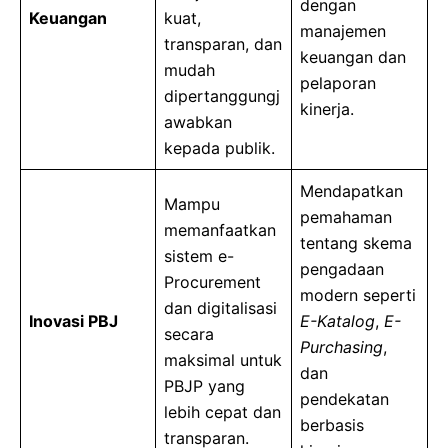
dengan
Keuangan
kuat,
manajemen
transparan, dan
keuangan dan
mudah
pelaporan
dipertanggungj
kinerja.
awabkan
kepada publik.
Mendapatkan
Mampu
pemahaman
memanfaatkan
tentang skema
sistem e-
pengadaan
Procurement
modern seperti
dan digitalisasi
Inovasi PBJ
E-Katalog
,
E-
secara
Purchasing
,
maksimal untuk
dan
PBJP yang
pendekatan
lebih cepat dan
berbasis
transparan.