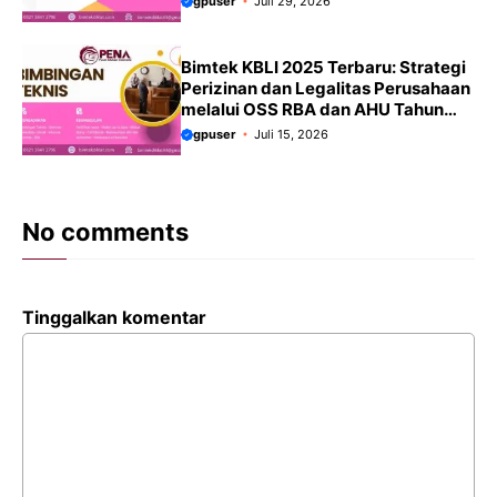
gpuser
Juli 29, 2026
Akuntabel dan Transparan
Bimtek KBLI 2025 Terbaru: Strategi
Perizinan dan Legalitas Perusahaan
melalui OSS RBA dan AHU Tahun
2026 Panduan Terbaru
gpuser
Juli 15, 2026
No comments
Tinggalkan komentar
Komentar