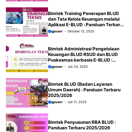
Terbaru 2025/2026
Bimtek Training Penerapan BLUD
dan Tata Kelola Keuangan melalui
Aplikasi E-BLUD : Panduan Terbaru
2025/2026
gpuser
Oktober 13, 2025
Bimtek Administrasi Pengelolaan
Keuangan BLUD RSUD dan BLUD
Puskesmas berbasis E-BLUD :
Panduan terbaru 2025/2026
gpuser
Juli 24, 2025
Bimtek BLUD (Badan Layanan
Umum Daerah) : Panduan Terbaru
2025/2026
gpuser
Juli 11, 2025
Bimtek Penyusunan RBA BLUD :
Panduan Terbaru 2025/2026