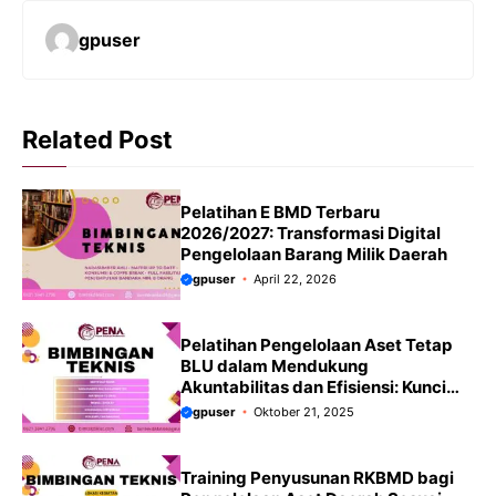
gpuser
Related Post
Pelatihan E BMD Terbaru
2026/2027: Transformasi Digital
Pengelolaan Barang Milik Daerah
gpuser
April 22, 2026
Pelatihan Pengelolaan Aset Tetap
BLU dalam Mendukung
Akuntabilitas dan Efisiensi: Kunci
Optimalisasi Layanan Publik
gpuser
Oktober 21, 2025
Terbaru 2025/2026
Training Penyusunan RKBMD bagi