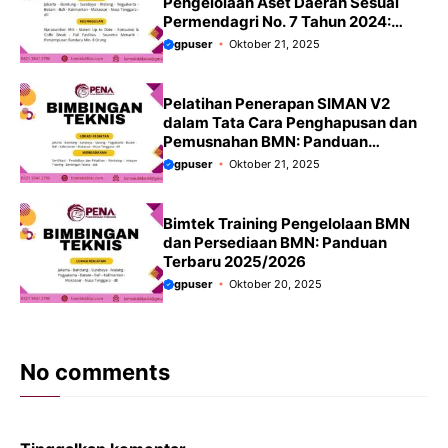
Pengelolaan Aset Daerah Sesuai
Permendagri No. 7 Tahun 2024:
Kunci Kepatuhan dan Optimalisasi
gpuser
Oktober 21, 2025
Aset Daerah Terbaru 2025/2026
Pelatihan Penerapan SIMAN V2
dalam Tata Cara Penghapusan dan
Pemusnahan BMN: Panduan
Terbaru 2025/2026
gpuser
Oktober 21, 2025
Bimtek Training Pengelolaan BMN
dan Persediaan BMN: Panduan
Terbaru 2025/2026
gpuser
Oktober 20, 2025
No comments