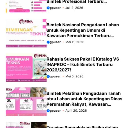
Bimtek Profesional Terbaru
2026/2027
gpuser
Juli 2, 2026
Bimtek Nasional Pengadaan Lahan
untuk Kepentingan Umum di
Kawasan Permukiman Terbaru
tahun 2026/2027 menekankan
gpuser
Mei 11, 2026
update PP No. 39 Tahun 2023 yang
merevisi aturan pengadaan tanah
dari PP 19/2021.
Rahasia Sukses Pakai E Katalog V6
INAPROC – Ikuti Bimtek Terbaru
2026/2027!
gpuser
Mei 5, 2026
Bimtek Pelatihan Pengadaan Tanah
atau Lahan untuk Kepentingan Dinas
Perumahan Rakyat, Kawasan
Permukiman dan Pertanahan
gpuser
April 20, 2026
Terbaru 2026/2027
Training Pengelolaan Risiko dalam