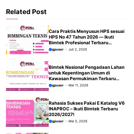
Related Post
Cara Praktis Menyusun HPS sesuai
HPS No 47 Tahun 2026 — Ikuti
Bimtek Profesional Terbaru
2026/2027
gpuser
Juli 2, 2026
Bimtek Nasional Pengadaan Lahan
untuk Kepentingan Umum di
Kawasan Permukiman Terbaru
tahun 2026/2027 menekankan
gpuser
Mei 11, 2026
update PP No. 39 Tahun 2023 yang
merevisi aturan pengadaan tanah
dari PP 19/2021.
Rahasia Sukses Pakai E Katalog V6
INAPROC – Ikuti Bimtek Terbaru
2026/2027!
gpuser
Mei 5, 2026