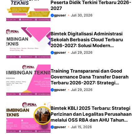
Peserta Didik Terkini Terbaru 2026-
2027
gpuser
Juli 30, 2026
Bimtek Digitalisasi Administrasi
Sekolah Berbasis Cloud Terbaru
2026-2027: Solusi Modern
Meningkatkan Efisiensi dan Tata
gpuser
Juli 29, 2026
Kelola Sekolah
Training Transparansi dan Good
Governance Dana Transfer Daerah
Terbaru 2026-2027: Strategi
Mewujudkan Tata Kelola yang
gpuser
Juli 29, 2026
Akuntabel dan Transparan
Bimtek KBLI 2025 Terbaru: Strategi
Perizinan dan Legalitas Perusahaan
melalui OSS RBA dan AHU Tahun
2026 Panduan Terbaru
gpuser
Juli 15, 2026