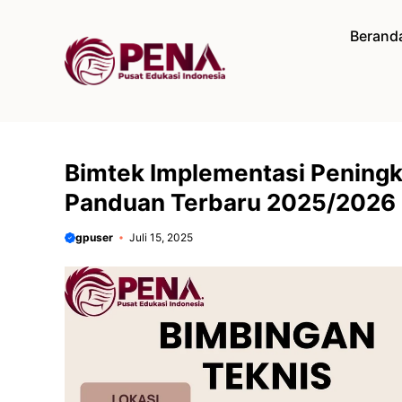
Langsung
ke
Berand
isi
Bimtek Implementasi Peningka
Panduan Terbaru 2025/2026
gpuser
Juli 15, 2025