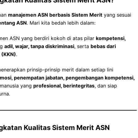
gkatan Kualitas Sistem Merit ASN?
aman
manajemen ASN berbasis Sistem Merit
yang sesuai
entang ASN
. Mari kita bedah lebih dalam:
men ASN yang berdiri kokoh di atas pilar
kompetensi,
ng
adil, wajar, tanpa diskriminasi
, serta
bebas dari
e (KKN)
.
nerapkan prinsip-prinsip merit dalam setiap lini
romosi, penempatan jabatan, pengembangan kompetensi,
 manusia yang
profesional, berintegritas
, dan siap
urna.
gkatan Kualitas Sistem Merit ASN