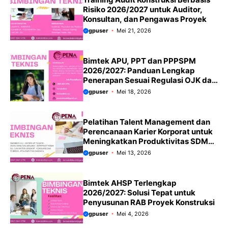
Risiko 2026/2027 untuk Auditor,
Konsultan, dan Pengawas Proyek
gpuser
Mei 21, 2026
Bimtek APU, PPT dan PPPSPM
2026/2027: Panduan Lengkap
Penerapan Sesuai Regulasi OJK dan
PPATK Terbaru
gpuser
Mei 18, 2026
Pelatihan Talent Management dan
Perencanaan Karier Korporat untuk
Meningkatkan Produktivitas SDM
Terbaru 2026/2027
gpuser
Mei 13, 2026
Bimtek AHSP Terlengkap
2026/2027: Solusi Tepat untuk
Penyusunan RAB Proyek Konstruksi
gpuser
Mei 4, 2026