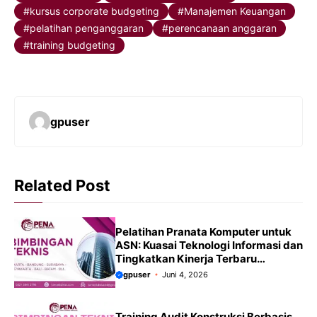
kursus corporate budgeting
Manajemen Keuangan
pelatihan penganggaran
perencanaan anggaran
training budgeting
gpuser
Related Post
Pelatihan Pranata Komputer untuk
ASN: Kuasai Teknologi Informasi dan
Tingkatkan Kinerja Terbaru
2026/2027
gpuser
Juni 4, 2026
Training Audit Konstruksi Berbasis