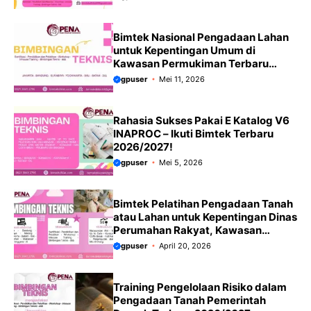
Bimtek Nasional Pengadaan Lahan
untuk Kepentingan Umum di
Kawasan Permukiman Terbaru
tahun 2026/2027 menekankan
gpuser
Mei 11, 2026
update PP No. 39 Tahun 2023 yang
merevisi aturan pengadaan tanah
dari PP 19/2021.
Rahasia Sukses Pakai E Katalog V6
INAPROC – Ikuti Bimtek Terbaru
2026/2027!
gpuser
Mei 5, 2026
Bimtek Pelatihan Pengadaan Tanah
atau Lahan untuk Kepentingan Dinas
Perumahan Rakyat, Kawasan
Permukiman dan Pertanahan
gpuser
April 20, 2026
Terbaru 2026/2027
Training Pengelolaan Risiko dalam
Pengadaan Tanah Pemerintah