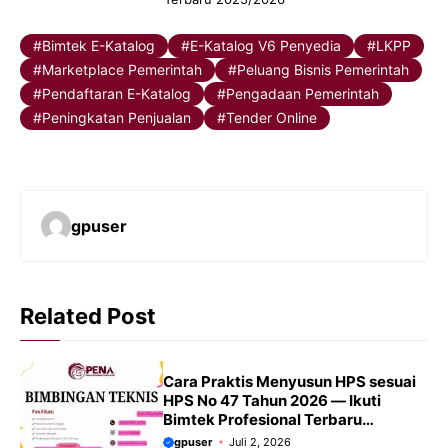
Bimtek E-Katalog
E-Katalog V6 Penyedia
LKPP
Marketplace Pemerintah
Peluang Bisnis Pemerintah
Pendaftaran E-Katalog
Pengadaan Pemerintah
Peningkatan Penjualan
Tender Online
gpuser
Related Post
Cara Praktis Menyusun HPS sesuai
HPS No 47 Tahun 2026 — Ikuti
Bimtek Profesional Terbaru
2026/2027
gpuser
Juli 2, 2026