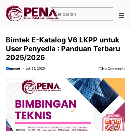
Langsung
ke
Cari
isi
Bimtek E-Katalog V6 LKPP untuk
User Penyedia : Panduan Terbaru
2025/2026
gpuser
Juli 21, 2025
No Comments