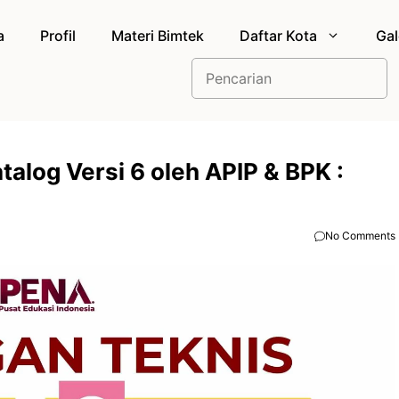
a
Profil
Materi Bimtek
Daftar Kota
Gal
Cari
alog Versi 6 oleh APIP & BPK :
No Comments