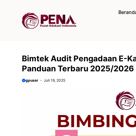
Langsung
ke
Berand
isi
Bimtek Audit Pengadaan E-Kat
Panduan Terbaru 2025/2026
gpuser
Juli 19, 2025