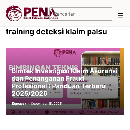
Langsung
ke
Cari
isi
training deteksi klaim palsu
Bimtek Investigasi Klaim Asuransi
dan Penanganan Fraud
Profesional : Panduan Terbaru
2025/2026
gpuser
September 15, 2025