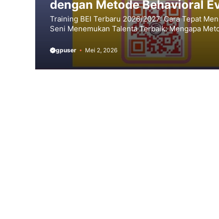
dengan Metode Behavioral Ev
Training BEI Terbaru 2026/2027: Cara Tepat Men
Seni Menemukan Talenta Terbaik: Mengapa Metod
gpuser
Mei 2, 2026