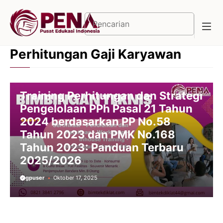
Langsung
ke
Cari
isi
Perhitungan Gaji Karyawan
Training Perhitungan dan Strategi
Pengelolaan PPh Pasal 21 Tahun
2024 berdasarkan PP No.58
Tahun 2023 dan PMK No.168
Tahun 2023: Panduan Terbaru
2025/2026
gpuser
Oktober 17, 2025