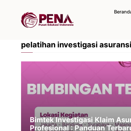
Langsung
ke
Berand
isi
pelatihan investigasi asurans
Bimtek Investigasi Klaim As
Profesional : Panduan Terba