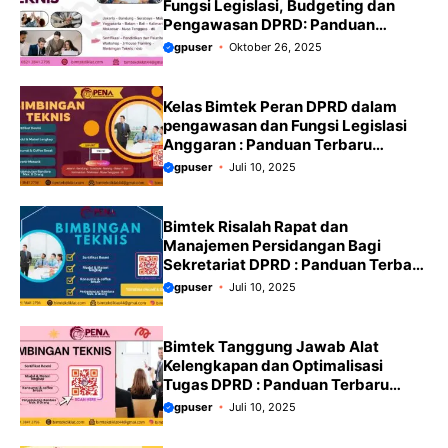
Fungsi Legislasi, Budgeting dan
Pengawasan DPRD: Panduan
Terbaru 2025/2026
gpuser
Oktober 26, 2025
Kelas Bimtek Peran DPRD dalam
pengawasan dan Fungsi Legislasi
Anggaran : Panduan Terbaru
2025/2026
gpuser
Juli 10, 2025
Bimtek Risalah Rapat dan
Manajemen Persidangan Bagi
Sekretariat DPRD : Panduan Terbaru
2025/2026
gpuser
Juli 10, 2025
Bimtek Tanggung Jawab Alat
Kelengkapan dan Optimalisasi
Tugas DPRD : Panduan Terbaru
2025/2026
gpuser
Juli 10, 2025